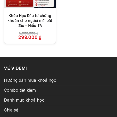
Khóa Học Đầu tư chứng
khoán cho người mới bắt
đầu – Hiếu TV
5.000.000
₫
Giá
Giá
299.000
₫
gốc
hiện
là:
tại
5.000.000 ₫.
là:
299.000 ₫.
VỀ VIDEMI
Hướng dẫn mua khoá học
Combo tiết kiệm
Danh mục khoá học
Chia sẻ