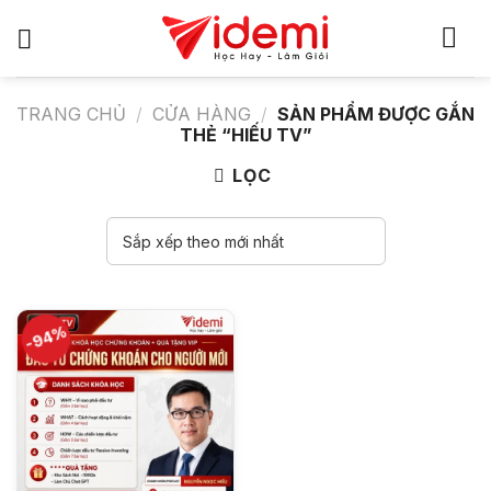
Bỏ
qua
nội
dung
TRANG CHỦ
/
CỬA HÀNG
/
SẢN PHẨM ĐƯỢC GẮN
THẺ “HIẾU TV”
LỌC
-94%