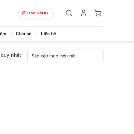
Trao Đổi KH
i chính
Videmi là nơi chia sẻ khóa học đa lĩnh vực & siêu 
iệm
Chia sẻ
Liên hệ
ả duy nhất