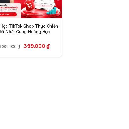
Học TikTok Shop Thực Chiến
ới Nhất Cùng Hoàng Học
Giá
Giá
399.000
₫
6.000.000
₫
gốc
hiện
là:
tại
16.000.000 ₫.
là:
399.000 ₫.