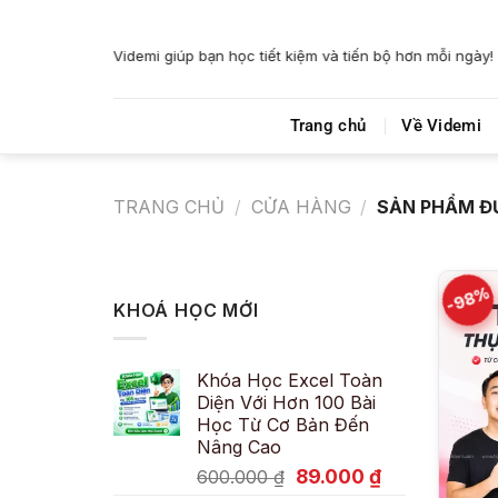
Bỏ
qua
Videmi giúp bạn học tiết kiệm và tiến bộ hơn mỗi ngày!
nội
dung
Trang chủ
Về Videmi
TRANG CHỦ
/
CỬA HÀNG
/
SẢN PHẨM Đ
-98%
KHOÁ HỌC MỚI
Khóa Học Excel Toàn
Diện Với Hơn 100 Bài
Học Từ Cơ Bản Đến
Nâng Cao
Giá
Giá
89.000
₫
600.000
₫
gốc
hiện