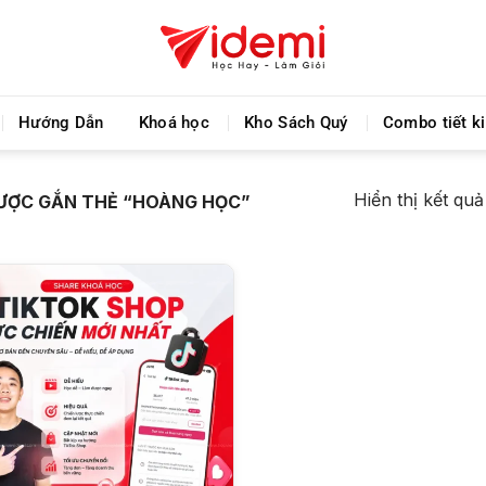
Chia sẻ khoá học giá rẻ cho những ai hạn hẹp về tà
Hướng Dẫn
Khoá học
Kho Sách Quý
Combo tiết k
Hiển thị kết qu
ƯỢC GẮN THẺ “HOÀNG HỌC”
+