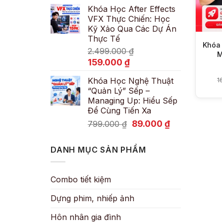
Khóa Học After Effects
là:
tại
VFX Thực Chiến: Học
600.000 ₫.
là:
Kỹ Xảo Qua Các Dự Án
89.000 ₫.
Thực Tế
Khóa 
2.499.000
₫
M
Giá
Giá
159.000
₫
gốc
hiện
Khóa Học Nghệ Thuật
1
là:
tại
“Quản Lý” Sếp –
2.499.000 ₫.
là:
Managing Up: Hiểu Sếp
159.000 ₫.
Để Cùng Tiến Xa
Giá
Giá
89.000
₫
799.000
₫
gốc
hiện
là:
tại
DANH MỤC SẢN PHẨM
799.000 ₫.
là:
89.000 ₫.
Combo tiết kiệm
Dựng phim, nhiếp ảnh
Hôn nhân gia đình