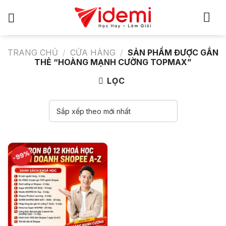
Bỏ
qua
nội
dung
TRANG CHỦ
/
CỬA HÀNG
/
SẢN PHẨM ĐƯỢC GẮN
THẺ “HOÀNG MẠNH CƯỜNG TOPMAX”
LỌC
-99%