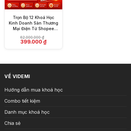
Trọn Bộ 12 Khoá Học
Kinh Doanh Sàn Thương
Mại Điện Từ Shopee
Hoàng Mạnh Cường
62.000.000
₫
Giá
Giá
399.000
₫
gốc
hiện
là:
tại
62.000.000 ₫.
là:
399.000 ₫.
VỀ VIDEMI
Hướng dẫn mua khoá học
Combo tiết kiệm
Danh mục khoá học
Chia sẻ