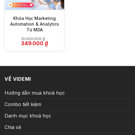
Khóa Học Marketing
Automation & Analytics
Từ MDA
10.000.000
₫
Giá
Giá
349.000
₫
gốc
hiện
là:
tại
10.000.000 ₫.
là:
349.000 ₫.
VỀ VIDEMI
Hướng dẫn mua khoá học
Combo tiết kiệm
Danh mục khoá học
Chia sẻ