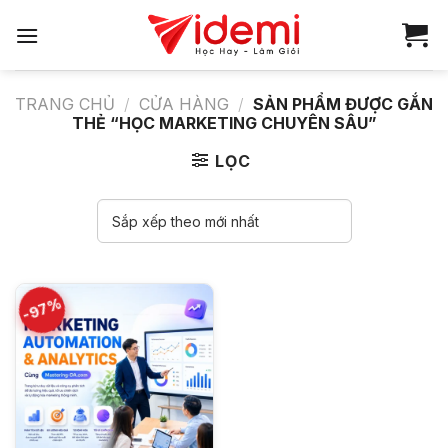
Bỏ
qua
nội
dung
TRANG CHỦ
/
CỬA HÀNG
/
SẢN PHẨM ĐƯỢC GẮN
THẺ “HỌC MARKETING CHUYÊN SÂU”
LỌC
-97%