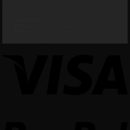
LIÊN HỆ
Videmi – Học Hay, Làm Giỏi
Zalo/Telegram:
0568381882
Email:
hocvienvidemi@gmail.com
Facebook:
fb.com/hocvienvidemi
KẾT NỐI VỚI VIDEMI