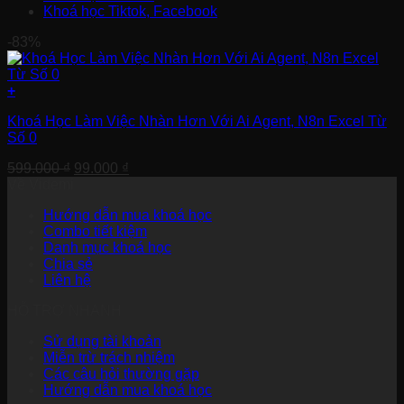
Khoá học Tiktok, Facebook
-83%
+
Khoá Học Làm Việc Nhàn Hơn Với Ai Agent, N8n Excel Từ
Số 0
Giá
Giá
599.000
₫
99.000
₫
gốc
hiện
Về Videmi
là:
tại
Hướng dẫn mua khoá học
599.000 ₫.
là:
Combo tiết kiệm
99.000 ₫.
Danh mục khoá học
Chia sẻ
Liên hệ
HỖ TRỢ NHANH
Sử dụng tài khoản
Miễn trừ trách nhiệm
Các câu hỏi thường gặp
Hướng dẫn mua khoá học