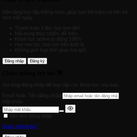
Nền tảng học tập thông minh, giúp bạn tiết kiệm và tiến bộ
hơn mỗi ngày.
Thanh toán 1 lần, học trọn đời
Nội dung thực chiến, dễ hiểu
Khoá học active tự động 100%
Học mọi lúc, mọi nơi trên thiết bị
Không giới hạn thời gian lưu giữ.
Đăng nhập
Đăng ký
Chào mừng trở lại! 👋
Vui lòng đăng nhập để truy cập các khóa học của bạn.
Email hoặc Tên đăng nhập
Mật khẩu
Ghi nhớ đăng nhập
Quên mật khẩu?