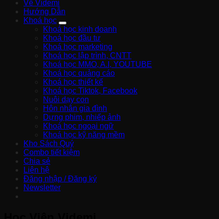
Về Videmi
Hướng Dẫn
Khoá học
Khoá học kinh doanh
Khoá học đầu tư
Khoá học marketing
Khoá học lập trình, CNTT
Khoá học MMO, A.I, YOUTUBE
Khoá học quảng cáo
Khoá học thiết kế
Khoá học Tiktok, Facebook
Nuôi dạy con
Hôn nhân gia đình
Dựng phim, nhiếp ảnh
Khoá học ngoại ngữ
Khoá học kỹ năng mềm
Kho Sách Quý
Combo tiết kiệm
Chia sẻ
Liên hệ
Đăng nhập / Đăng ký
Newsletter
Học Viện Videmi