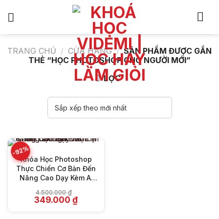
Bỏ
qua
nội
dung
TRANG CHỦ
/
CỬA HÀNG
/
SẢN PHẨM ĐƯỢC GẮN
THẺ “HỌC PHOTOSHOP CHO NGƯỜI MỚI”
LỌC
-92%
Khóa Học Photoshop
Thực Chiến Cơ Bản Đến
Nâng Cao Dạy Kèm AI
2025 | Thắng Design
4.500.000
₫
Giá
Giá
349.000
₫
gốc
hiện
là:
tại