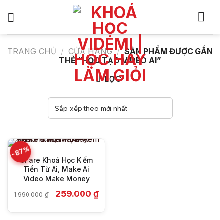
Bỏ
qua
nội
dung
TRANG CHỦ
/
CỬA HÀNG
/
SẢN PHẨM ĐƯỢC GẮN
THẺ “HỌC TẠO VIDEO AI”
LỌC
-87%
Share Khoá Học Kiếm
Tiền Từ Ai, Make Ai
Video Make Money
Giá
Giá
259.000
₫
1.990.000
₫
gốc
hiện
là:
tại
1.990.000 ₫.
là: