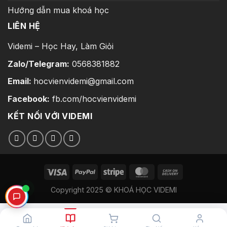
Hướng dẫn mua khoá học
LIÊN HỆ
Videmi – Học Hay, Làm Giỏi
Zalo/Telegram:
0568381882
Email:
hocvienvidemi@gmail.com
Facebook:
fb.com/hocvienvidemi
KẾT NỐI VỚI VIDEMI
Copyright 2025 © KHOÁ HỌC VIDEMI