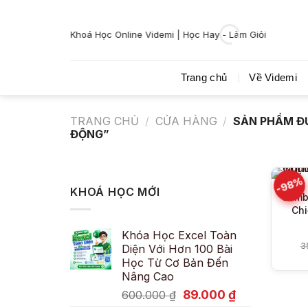
Bỏ
qua
Khoá Học Online Videmi | Học Hay - Làm Giỏi
nội
dung
Trang chủ
Về Videmi
TRANG CHỦ
/
CỬA HÀNG
/
SẢN PHẨM Đ
ĐỘNG”
-98%
KHOÁ HỌC MỚI
Comb
Chi
Khóa Học Excel Toàn
3
Diện Với Hơn 100 Bài
Học Từ Cơ Bản Đến
Nâng Cao
Giá
Giá
89.000
₫
600.000
₫
gốc
hiện