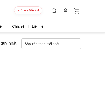
Trao Đổi KH
ày!
Chia sẻ khoá học giá rẻ cho những ai hạn hẹp v
iệm
Chia sẻ
Liên hệ
ả duy nhất