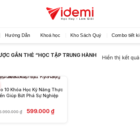
Videmi giúp bạn học tiết kiệm và tiến bộ hơn mỗi ng
Hướng Dẫn
Khoá học
Kho Sách Quý
Combo tiết k
+
ƯỢC GẮN THẺ “HỌC TẬP TRUNG HÀNH
Hiển thị kết qu
o 10 Khóa Học Kỹ Năng Thực
ến Giúp Bứt Phá Sự Nghiệp
Giá
Giá
599.000
₫
5.990.000
₫
gốc
hiện
là:
tại
35.990.000 ₫.
là:
599.000 ₫.