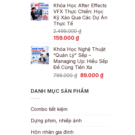
Khóa Học After Effects
là:
tại
VFX Thực Chiến: Học
600.000 ₫.
là:
Kỹ Xảo Qua Các Dự Án
89.000 ₫.
Thực Tế
2.499.000
₫
Giá
Giá
159.000
₫
gốc
hiện
Khóa Học Nghệ Thuật
là:
tại
“Quản Lý” Sếp –
2.499.000 ₫.
là:
Managing Up: Hiểu Sếp
159.000 ₫.
Để Cùng Tiến Xa
Giá
Giá
89.000
₫
799.000
₫
gốc
hiện
là:
tại
DANH MỤC SẢN PHẨM
799.000 ₫.
là:
89.000 ₫.
Combo tiết kiệm
Dựng phim, nhiếp ảnh
Hôn nhân gia đình