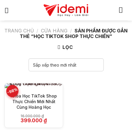
Bỏ
qua
nội
dung
TRANG CHỦ
/
CỬA HÀNG
/
SẢN PHẨM ĐƯỢC GẮN
THẺ “HỌC TIKTOK SHOP THỰC CHIẾN”
LỌC
-98%
Khóa Học TikTok Shop
Thực Chiến Mới Nhất
Cùng Hoàng Học
16.000.000
₫
Giá
Giá
399.000
₫
gốc
hiện
là:
tại