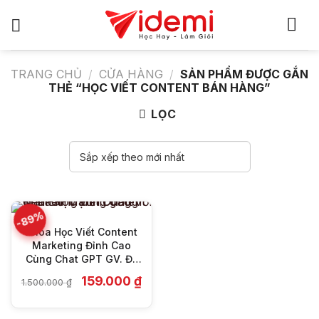
Bỏ
qua
nội
dung
TRANG CHỦ
/
CỬA HÀNG
/
SẢN PHẨM ĐƯỢC GẮN
THẺ “HỌC VIẾT CONTENT BÁN HÀNG”
LỌC
-89%
Khóa Học Viết Content
Marketing Đỉnh Cao
Cùng Chat GPT GV. Đỗ
Mạnh Dũng
Giá
Giá
159.000
₫
1.500.000
₫
gốc
hiện
là:
tại
1.500.000 ₫.
là: