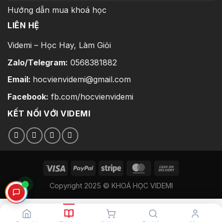
Hướng dẫn mua khoá học
LIÊN HỆ
Videmi – Học Hay, Làm Giỏi
Zalo/Telegram:
0568381882
Email:
hocvienvidemi@gmail.com
Facebook:
fb.com/hocvienvidemi
KẾT NỐI VỚI VIDEMI
Copyright 2025 © KHOÁ HỌC VIDEMI