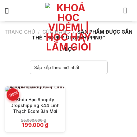
Bỏ
qua
nội
dung
TRANG CHỦ
/
CỬA HÀNG
/
SẢN PHẨM ĐƯỢC GẮN
THẺ “HOPIFY DROPSHIPPING”
LỌC
-99%
Khóa Học Shopify
Dropshipping K44 Linh
Thạch Ecom Bản Mới
25.000.000
₫
Giá
Giá
199.000
₫
gốc
hiện
là:
tại