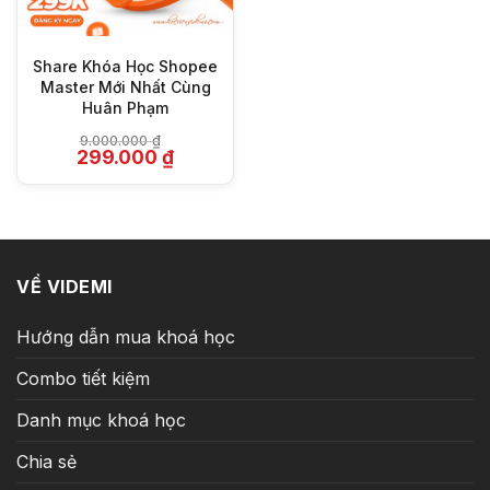
Share Khóa Học Shopee
Master Mới Nhất Cùng
Huân Phạm
9.000.000
₫
Giá
Giá
299.000
₫
gốc
hiện
là:
tại
9.000.000 ₫.
là:
299.000 ₫.
VỀ VIDEMI
Hướng dẫn mua khoá học
Combo tiết kiệm
Danh mục khoá học
Chia sẻ