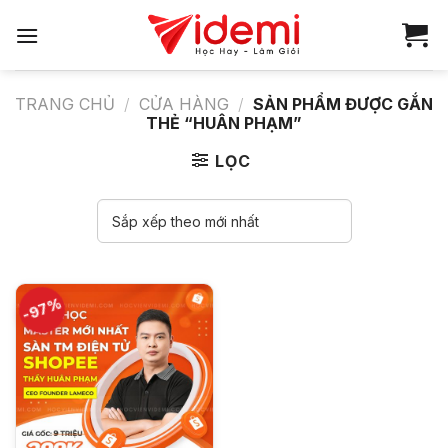
Bỏ
qua
nội
dung
TRANG CHỦ
/
CỬA HÀNG
/
SẢN PHẨM ĐƯỢC GẮN
THẺ “HUÂN PHẠM”
LỌC
-97%