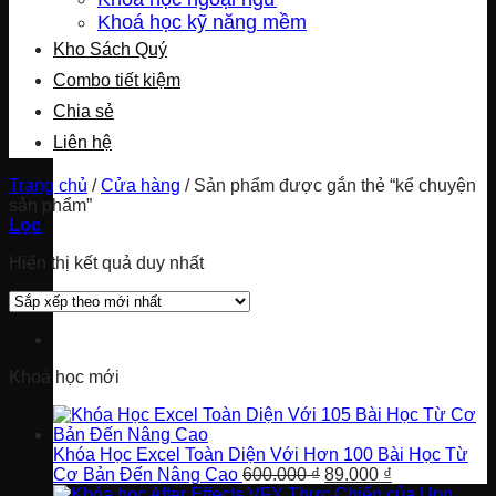
Khoá học kỹ năng mềm
Kho Sách Quý
Combo tiết kiệm
Chia sẻ
Liên hệ
Trang chủ
/
Cửa hàng
/
Sản phẩm được gắn thẻ “kể chuyện
sản phẩm”
Lọc
Hiển thị kết quả duy nhất
Khoá học mới
Khóa Học Excel Toàn Diện Với Hơn 100 Bài Học Từ
Giá
Giá
Cơ Bản Đến Nâng Cao
600.000
₫
89.000
₫
gốc
hiện