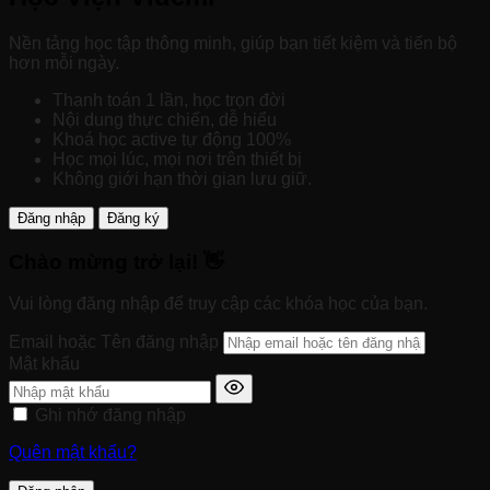
Nền tảng học tập thông minh, giúp bạn tiết kiệm và tiến bộ
hơn mỗi ngày.
Thanh toán 1 lần, học trọn đời
Nội dung thực chiến, dễ hiểu
Khoá học active tự động 100%
Học mọi lúc, mọi nơi trên thiết bị
Không giới hạn thời gian lưu giữ.
Đăng nhập
Đăng ký
Chào mừng trở lại! 👋
Vui lòng đăng nhập để truy cập các khóa học của bạn.
Email hoặc Tên đăng nhập
Mật khẩu
Ghi nhớ đăng nhập
Quên mật khẩu?