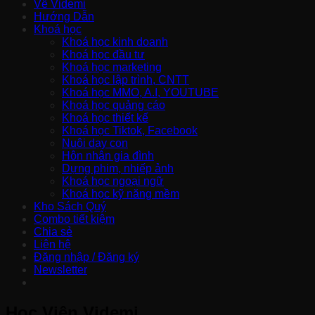
Về Videmi
Hướng Dẫn
Khoá học
Khoá học kinh doanh
Khoá học đầu tư
Khoá học marketing
Khoá học lập trình, CNTT
Khoá học MMO, A.I, YOUTUBE
Khoá học quảng cáo
Khoá học thiết kế
Khoá học Tiktok, Facebook
Nuôi dạy con
Hôn nhân gia đình
Dựng phim, nhiếp ảnh
Khoá học ngoại ngữ
Khoá học kỹ năng mềm
Kho Sách Quý
Combo tiết kiệm
Chia sẻ
Liên hệ
Đăng nhập / Đăng ký
Newsletter
Học Viện Videmi