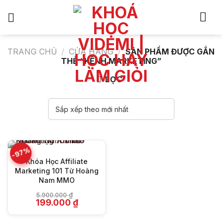
Bỏ
qua
nội
dung
TRANG CHỦ
/
CỬA HÀNG
/
SẢN PHẨM ĐƯỢC GẮN
THẺ “KÊNH MARKETING”
LỌC
-97%
Khóa Học Affiliate
Marketing 101 Từ Hoàng
Nam MMO
5.900.000
₫
Giá
Giá
199.000
₫
gốc
hiện
là:
tại