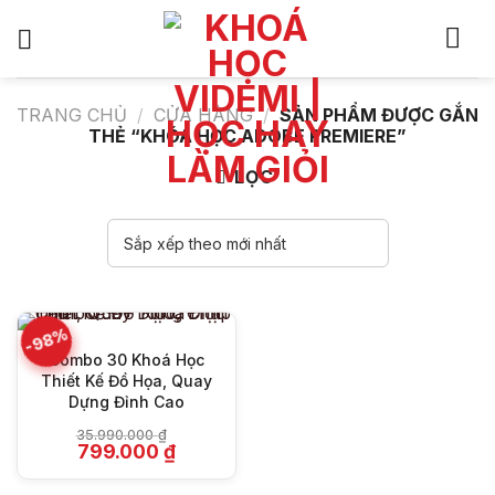
Bỏ
qua
nội
dung
TRANG CHỦ
/
CỬA HÀNG
/
SẢN PHẨM ĐƯỢC GẮN
THẺ “KHÓA HỌC ADOBE PREMIERE”
LỌC
-98%
Combo 30 Khoá Học
Thiết Kế Đồ Họa, Quay
Dựng Đỉnh Cao
35.990.000
₫
Giá
Giá
799.000
₫
gốc
hiện
là:
tại