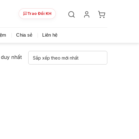
Trao Đổi KH
ày!
Chia sẻ khoá học giá rẻ cho những ai hạn hẹp v
iệm
Chia sẻ
Liên hệ
ả duy nhất