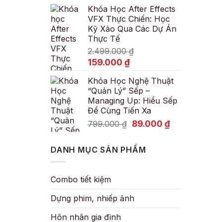
Khóa Học After Effects
là:
tại
VFX Thực Chiến: Học
600.000 ₫.
là:
Kỹ Xảo Qua Các Dự Án
89.000 ₫.
Thực Tế
2.499.000
₫
Giá
Giá
159.000
₫
gốc
hiện
Khóa Học Nghệ Thuật
là:
tại
“Quản Lý” Sếp –
2.499.000 ₫.
là:
Managing Up: Hiểu Sếp
159.000 ₫.
Để Cùng Tiến Xa
Giá
Giá
89.000
₫
799.000
₫
gốc
hiện
là:
tại
DANH MỤC SẢN PHẨM
799.000 ₫.
là:
89.000 ₫.
Combo tiết kiệm
Dựng phim, nhiếp ảnh
Hôn nhân gia đình