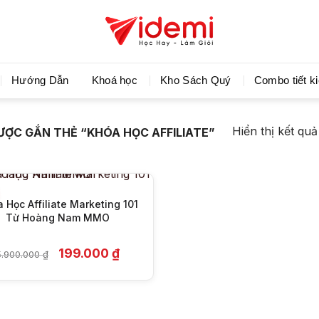
Videmi giúp bạn học tiết kiệm và tiến bộ hơn mỗi ng
Hướng Dẫn
Khoá học
Kho Sách Quý
Combo tiết k
+
Hiển thị kết qu
ỢC GẮN THẺ “KHÓA HỌC AFFILIATE”
 Học Affiliate Marketing 101
Từ Hoàng Nam MMO
Giá
Giá
199.000
₫
5.900.000
₫
gốc
hiện
là:
tại
5.900.000 ₫.
là:
199.000 ₫.