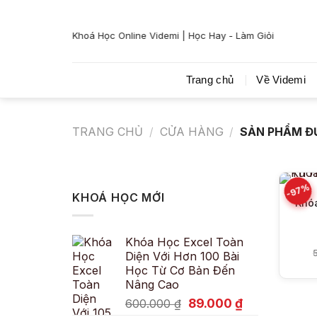
Bỏ
qua
Khoá Học Online Videmi | Học Hay - Làm Giỏi
nội
dung
Trang chủ
Về Videmi
TRANG CHỦ
/
CỬA HÀNG
/
SẢN PHẨM ĐƯ
-97%
KHOÁ HỌC MỚI
Khóa
Khóa Học Excel Toàn
Diện Với Hơn 100 Bài
Học Từ Cơ Bản Đến
Nâng Cao
Giá
Giá
89.000
₫
600.000
₫
gốc
hiện