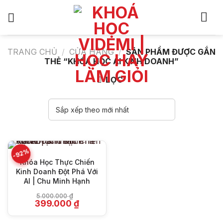
Bỏ
qua
nội
dung
TRANG CHỦ
/
CỬA HÀNG
/
SẢN PHẨM ĐƯỢC GẮN
THẺ “KHÓA HỌC AI KINH DOANH”
LỌC
-92%
Khóa Học Thực Chiến
Kinh Doanh Đột Phá Với
AI | Chu Minh Hạnh
5.000.000
₫
Giá
Giá
399.000
₫
gốc
hiện
là:
tại