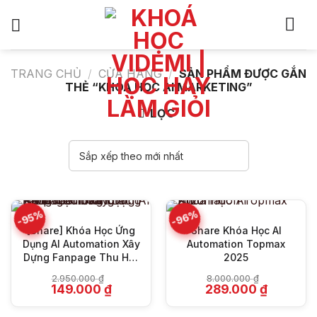
Bỏ
qua
nội
dung
TRANG CHỦ
/
CỬA HÀNG
/
SẢN PHẨM ĐƯỢC GẮN
THẺ “KHÓA HỌC AI MARKETING”
LỌC
-96%
-95%
[Share] Khóa Học Ứng
Share Khóa Học AI
Dụng AI Automation Xây
Automation Topmax
Dựng Fanpage Thu Hút
2025
100.000 Inbox Khách
2.950.000
₫
8.000.000
₫
Hàng Tiềm Năng
Giá
Giá
Giá
Giá
149.000
₫
289.000
₫
gốc
hiện
gốc
hiện
là:
tại
là:
tại