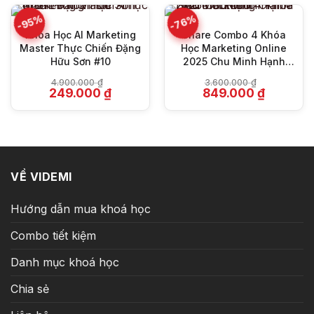
2.950.000 ₫.
là:
8.000.000 ₫.
là:
149.000 ₫.
289.000 ₫
-76%
-95%
Khóa Học AI Marketing
Share Combo 4 Khóa
Master Thực Chiến Đặng
Học Marketing Online
Hữu Sơn #10
2025 Chu Minh Hạnh
Siêu Tiết Kiệm
4.900.000
₫
3.600.000
₫
Giá
Giá
Giá
Giá
249.000
₫
849.000
₫
gốc
hiện
gốc
hiện
là:
tại
là:
tại
4.900.000 ₫.
là:
3.600.000 ₫.
là:
249.000 ₫.
849.000 ₫
VỀ VIDEMI
Hướng dẫn mua khoá học
Combo tiết kiệm
Danh mục khoá học
Chia sẻ