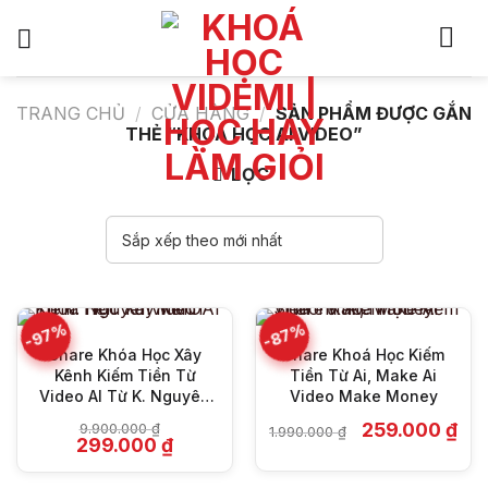
Bỏ
qua
nội
dung
TRANG CHỦ
/
CỬA HÀNG
/
SẢN PHẨM ĐƯỢC GẮN
THẺ “KHÓA HỌC AI VIDEO”
LỌC
-97%
-87%
Share Khóa Học Xây
Share Khoá Học Kiếm
Kênh Kiếm Tiền Từ
Tiền Từ Ai, Make Ai
Video AI Từ K. Nguyên
Video Make Money
MMO
Giá
Giá
259.000
₫
9.900.000
₫
1.990.000
₫
Giá
Giá
gốc
hiện
299.000
₫
gốc
hiện
là:
tại
là:
tại
1.990.000 ₫.
là: