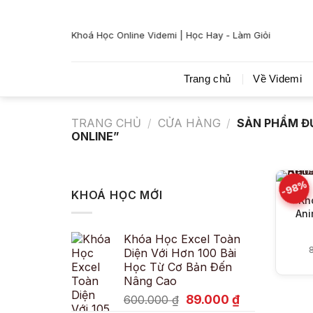
Bỏ
qua
Khoá Học Online Videmi | Học Hay - Làm Giỏi
nội
dung
Trang chủ
Về Videmi
TRANG CHỦ
/
CỬA HÀNG
/
SẢN PHẨM Đ
ONLINE”
-98%
KHOÁ HỌC MỚI
Kh
Ani
Khóa Học Excel Toàn
Diện Với Hơn 100 Bài
Học Từ Cơ Bản Đến
Nâng Cao
Giá
Giá
89.000
₫
600.000
₫
gốc
hiện