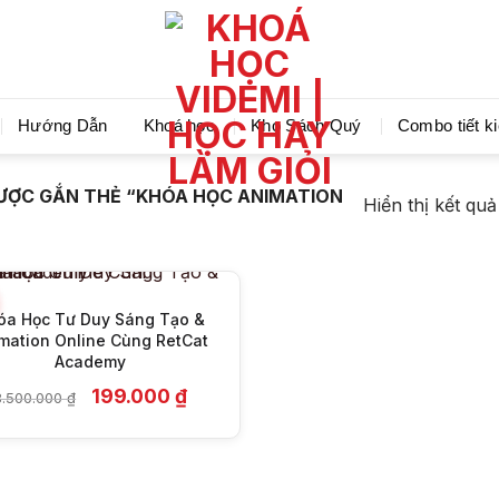
Videmi giúp bạn học tiết kiệm và tiến bộ hơn mỗi ng
Hướng Dẫn
Khoá học
Kho Sách Quý
Combo tiết k
+
ƯỢC GẮN THẺ “KHÓA HỌC ANIMATION
Hiển thị kết qu
óa Học Tư Duy Sáng Tạo &
mation Online Cùng RetCat
Academy
Giá
Giá
199.000
₫
8.500.000
₫
gốc
hiện
là:
tại
8.500.000 ₫.
là:
199.000 ₫.