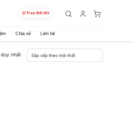
Trao Đổi KH
ày!
Chia sẻ khoá học giá rẻ cho những ai hạn hẹp v
iệm
Chia sẻ
Liên hệ
ả duy nhất