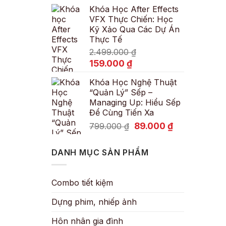
Khóa Học After Effects
là:
tại
VFX Thực Chiến: Học
600.000 ₫.
là:
Kỹ Xảo Qua Các Dự Án
89.000 ₫.
Thực Tế
2.499.000
₫
Giá
Giá
159.000
₫
gốc
hiện
Khóa Học Nghệ Thuật
là:
tại
“Quản Lý” Sếp –
2.499.000 ₫.
là:
Managing Up: Hiểu Sếp
159.000 ₫.
Để Cùng Tiến Xa
Giá
Giá
89.000
₫
799.000
₫
gốc
hiện
là:
tại
DANH MỤC SẢN PHẨM
799.000 ₫.
là:
89.000 ₫.
Combo tiết kiệm
Dựng phim, nhiếp ảnh
Hôn nhân gia đình