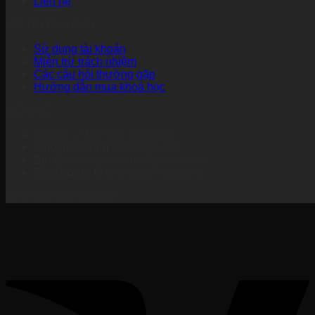
Liên hệ
HỖ TRỢ NHANH
Sử dụng tài khoản
Miễn trừ trách nhiệm
Các câu hỏi thường gặp
Hướng dẫn mua khoá học
LIÊN HỆ
Videmi – Học Hay, Làm Giỏi
Zalo/Telegram:
0568381882
Email:
hocvienvidemi@gmail.com
Facebook:
fb.com/hocvienvidemi
KẾT NỐI VỚI VIDEMI