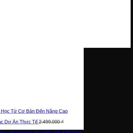
i Học Từ Cơ Bản Đến Nâng Cao
Các Dự Án Thực Tế
2.499.000
₫
Sếp – Managing Up: Hiểu Sếp Để Cùng