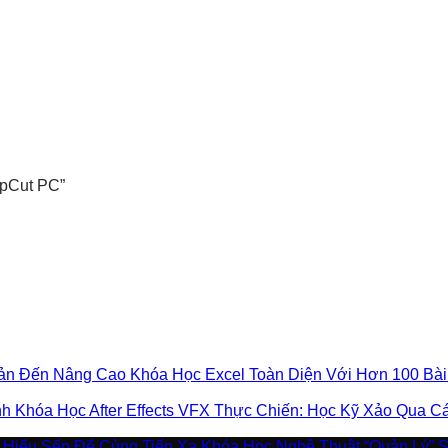
pCut PC”
Khóa Học Excel Toàn Diện Với Hơn 100 Bà
Khóa Học After Effects VFX Thực Chiến: Học Kỹ Xảo Qua 
Khóa Học Nghệ Thuật “Quản Lý” 