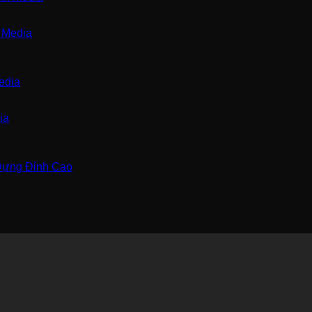
 Media
ia