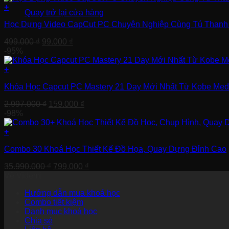
+
Quay trở lại cửa hàng
Học Dựng Video CapCut PC Chuyên Nghiệp Cùng Tú Thanh
Giá
Giá
499.000
₫
99.000
₫
gốc
hiện
-95%
là:
tại
499.000 ₫.
là:
+
99.000 ₫.
Khóa Học Capcut PC Mastery 21 Day Mới Nhất Từ Kobe Med
Giá
Giá
2.997.000
₫
159.000
₫
gốc
hiện
-98%
là:
tại
2.997.000 ₫.
là:
+
159.000 ₫.
Combo 30 Khoá Học Thiết Kế Đồ Họa, Quay Dựng Đỉnh Cao
Giá
Giá
35.990.000
₫
799.000
₫
gốc
hiện
Về Videmi
là:
tại
Hướng dẫn mua khoá học
35.990.000 ₫.
là:
Combo tiết kiệm
799.000 ₫.
Danh mục khoá học
Chia sẻ