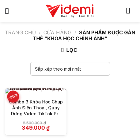
Bỏ
qua
nội
dung
TRANG CHỦ
/
CỬA HÀNG
/
SẢN PHẨM ĐƯỢC GẮN
THẺ “KHÓA HỌC CHỈNH ẢNH”
LỌC
-96%
Combo 3 Khóa Học Chụp
Ảnh Điện Thoại, Quay
Dựng Video TikTok Pro
& Nhiếp Ảnh Cùng Sam
8.500.000
₫
Nguyễn
Giá
Giá
349.000
₫
gốc
hiện
là:
tại