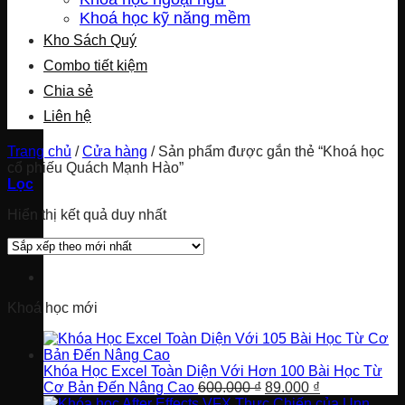
Khoá học kỹ năng mềm
Kho Sách Quý
Combo tiết kiệm
Chia sẻ
Liên hệ
Trang chủ
/
Cửa hàng
/
Sản phẩm được gắn thẻ “Khoá học
cổ phiếu Quách Mạnh Hào”
Lọc
Hiển thị kết quả duy nhất
Khoá học mới
Khóa Học Excel Toàn Diện Với Hơn 100 Bài Học Từ
Giá
Giá
Cơ Bản Đến Nâng Cao
600.000
₫
89.000
₫
gốc
hiện