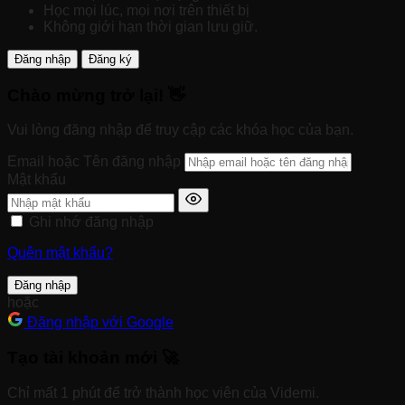
Học mọi lúc, mọi nơi trên thiết bị
Không giới hạn thời gian lưu giữ.
Đăng nhập
Đăng ký
Chào mừng trở lại! 👋
Vui lòng đăng nhập để truy cập các khóa học của bạn.
Email hoặc Tên đăng nhập
Mật khẩu
Ghi nhớ đăng nhập
Quên mật khẩu?
Đăng nhập
hoặc
Đăng nhập với Google
Tạo tài khoản mới 🚀
Chỉ mất 1 phút để trở thành học viên của Videmi.