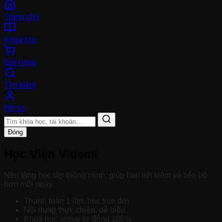
Trang chủ
Khóa học
Giỏ hàng
Tìm kiếm
Hồ sơ
Đóng
Học Viện Videmi
Nền tảng học tập thông minh, giúp bạn tiết kiệm và tiến bộ
hơn mỗi ngày.
Thanh toán 1 lần, học trọn đời
Nội dung thực chiến, dễ hiểu
Khoá học active tự động 100%