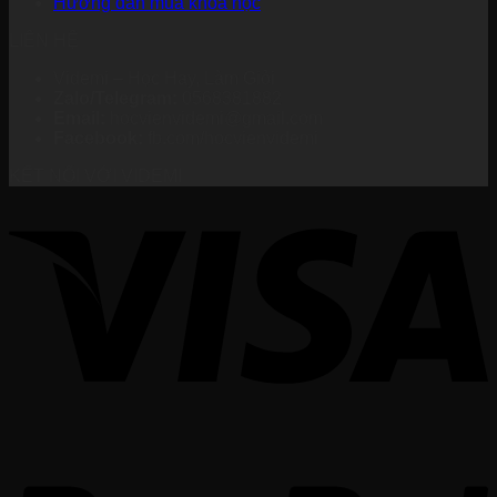
Hướng dẫn mua khoá học
LIÊN HỆ
Videmi – Học Hay, Làm Giỏi
Zalo/Telegram:
0568381882
Email:
hocvienvidemi@gmail.com
Facebook:
fb.com/hocvienvidemi
KẾT NỐI VỚI VIDEMI