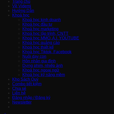
Trang chủ
Về Videmi
Hướng Dẫn
Khoá học
Khoá học kinh doanh
Khoá học đầu tư
Khoá học marketing
Khoá học lập trình, CNTT
Khoá học MMO, A.I, YOUTUBE
Khoá học quảng cáo
Khoá học thiết kế
Khoá học Tiktok, Facebook
Nuôi dạy con
Hôn nhân gia đình
Dựng phim, nhiếp ảnh
Khoá học ngoại ngữ
Khoá học kỹ năng mềm
Kho Sách Quý
Combo tiết kiệm
Chia sẻ
Liên hệ
Đăng nhập / Đăng ký
Newsletter