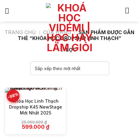
Bỏ
qua
nội
dung
TRANG CHỦ
/
CỬA HÀNG
/
SẢN PHẨM ĐƯỢC GẮN
THẺ “KHÓA HỌC DROPSHIP LINH THẠCH”
LỌC
-98%
Khóa Học Linh Thạch
Dropship K45 NewStage
Mới Nhất 2025
25.000.000
₫
Giá
Giá
599.000
₫
gốc
hiện
là:
tại