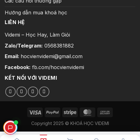
Các câu hỏi thường gặp
Hướng dẫn mua khoá học
LIÊN HỆ
Videmi – Học Hay, Làm Giỏi
Zalo/Telegram:
0568381882
Email:
hocvienvidemi@gmail.com
Facebook:
fb.com/hocvienvidemi
KẾT NỐI VỚI VIDEMI
Copyright 2025 © KHOÁ HỌC VIDEMI