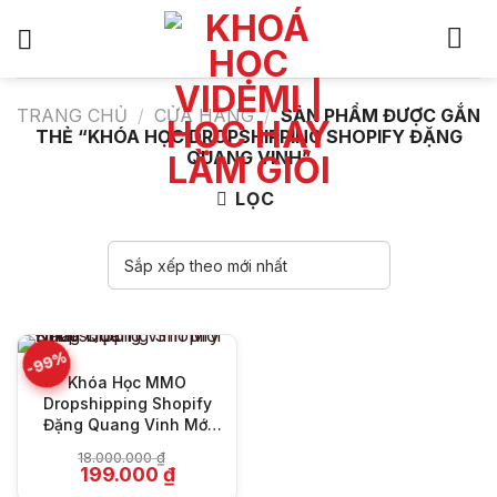
Bỏ
qua
nội
dung
TRANG CHỦ
/
CỬA HÀNG
/
SẢN PHẨM ĐƯỢC GẮN
THẺ “KHÓA HỌC DROPSHIPPING SHOPIFY ĐẶNG
QUANG VINH”
LỌC
-99%
Khóa Học MMO
Dropshipping Shopify
Đặng Quang Vinh Mới
Nhất
18.000.000
₫
Giá
Giá
199.000
₫
gốc
hiện