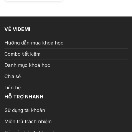
là:
tại
18.000.000 ₫.
là:
199.000 ₫.
VỀ VIDEMI
Hướng dẫn mua khoá học
Combo tiết kiệm
Danh mục khoá học
Chia sẻ
Liên hệ
HỖ TRỢ NHANH
Sử dụng tài khoản
Miễn trừ trách nhiệm