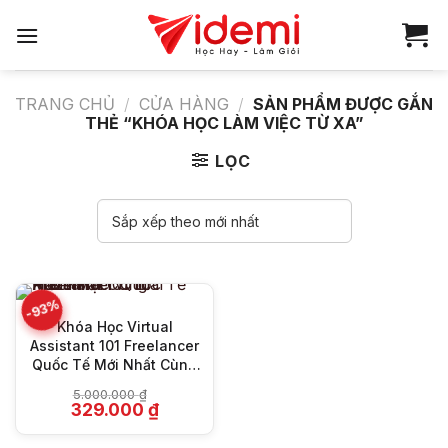
Bỏ
qua
nội
dung
TRANG CHỦ
/
CỬA HÀNG
/
SẢN PHẨM ĐƯỢC GẮN
THẺ “KHÓA HỌC LÀM VIỆC TỪ XA”
LỌC
-93%
Khóa Học Virtual
Assistant 101 Freelancer
Quốc Tế Mới Nhất Cùng
HazelMai
5.000.000
₫
Giá
Giá
329.000
₫
gốc
hiện
là:
tại