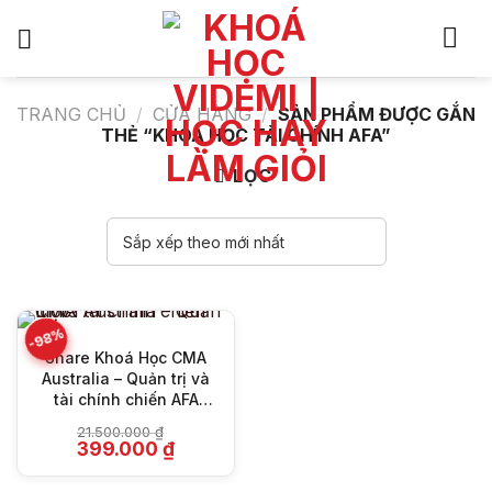
Bỏ
qua
nội
dung
TRANG CHỦ
/
CỬA HÀNG
/
SẢN PHẨM ĐƯỢC GẮN
THẺ “KHÓA HỌC TÀI CHÍNH AFA”
LỌC
-98%
Share Khoá Học CMA
Australia – Quản trị và
tài chính chiến AFA
Update Mới
21.500.000
₫
Giá
Giá
399.000
₫
gốc
hiện
là:
tại