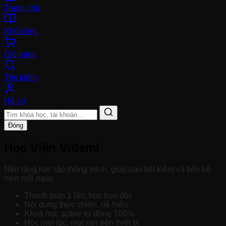
Trang chủ
Khóa học
Giỏ hàng
Tìm kiếm
Hồ sơ
Đóng
Học Viện Videmi
Nền tảng học tập thông minh, giúp bạn tiết kiệm và tiến bộ
hơn mỗi ngày.
Thanh toán 1 lần, học trọn đời
Nội dung thực chiến, dễ hiểu
Khoá học active tự động 100%
Học mọi lúc, mọi nơi trên thiết bị