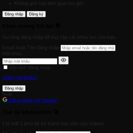
Không giới hạn thời gian lưu giữ.
Đăng nhập
Đăng ký
Chào mừng trở lại! 👋
Vui lòng đăng nhập để truy cập các khóa học của bạn.
Email hoặc Tên đăng nhập
Mật khẩu
Ghi nhớ đăng nhập
Quên mật khẩu?
Đăng nhập
hoặc
Đăng nhập với Google
Tạo tài khoản mới 🚀
Chỉ mất 1 phút để trở thành học viên của Videmi.