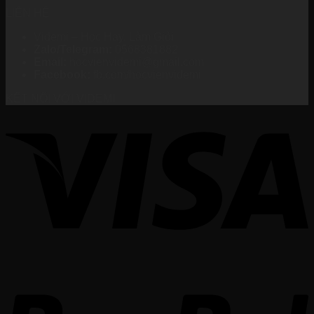
LIÊN HỆ
Videmi – Học Hay, Làm Giỏi
Zalo/Telegram:
0568381882
Email:
hocvienvidemi@gmail.com
Facebook:
fb.com/hocvienvidemi
KẾT NỐI VỚI VIDEMI