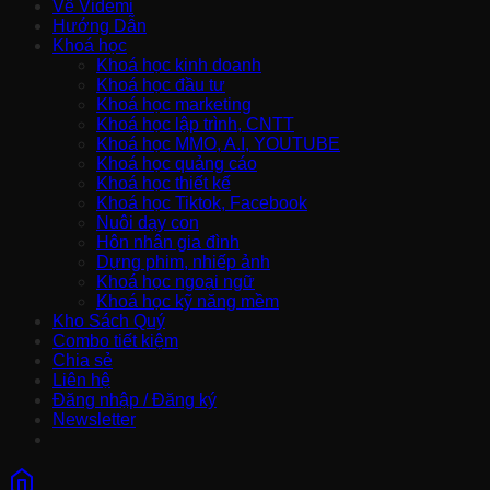
Về Videmi
Hướng Dẫn
Khoá học
Khoá học kinh doanh
Khoá học đầu tư
Khoá học marketing
Khoá học lập trình, CNTT
Khoá học MMO, A.I, YOUTUBE
Khoá học quảng cáo
Khoá học thiết kế
Khoá học Tiktok, Facebook
Nuôi dạy con
Hôn nhân gia đình
Dựng phim, nhiếp ảnh
Khoá học ngoại ngữ
Khoá học kỹ năng mềm
Kho Sách Quý
Combo tiết kiệm
Chia sẻ
Liên hệ
Đăng nhập / Đăng ký
Newsletter