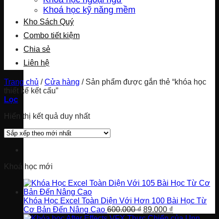
Khoá học kỹ năng mềm
Kho Sách Quý
Combo tiết kiệm
Chia sẻ
Liên hệ
Trang chủ
/
Cửa hàng
/
Sản phẩm được gắn thẻ “khóa học
thiết kế kết cấu”
Lọc
Hiển thị kết quả duy nhất
Khoá học mới
Khóa Học Excel Toàn Diện Với Hơn 100 Bài Học Từ
Giá
Giá
Cơ Bản Đến Nâng Cao
600.000
₫
89.000
₫
gốc
hiện