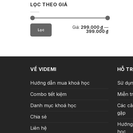
LỌC THEO GIÁ
Giá
Giá
Giá:
299.000 ₫
—
tối
tối
Lọc
399.000 ₫
thiểu
đa
VỀ VIDEMI
HỖ T
Hướng dẫn mua khoá học
Sử dụn
Combo tiết kiệm
Miễn t
Danh mục khoá học
Các câ
gặp
Chia sẻ
Hướng
Liên hệ
học