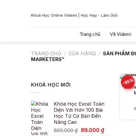
Bỏ
qua
Khoá Học Online Videmi | Học Hay - Làm Giỏi
nội
dung
Trang chủ
Về Videmi
TRANG CHỦ
/
CỬA HÀNG
/
SẢN PHẨM Đ
MARKETERS”
-95%
KHOÁ HỌC MỚI
Share
Khóa Học Excel Toàn
8
Diện Với Hơn 100 Bài
Học Từ Cơ Bản Đến
Nâng Cao
Giá
Giá
89.000
₫
600.000
₫
gốc
hiện