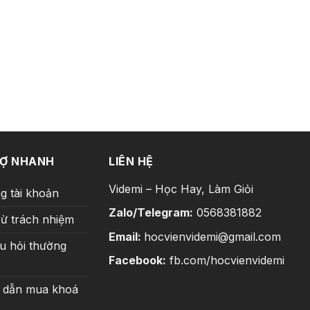
RỢ NHANH
LIÊN HỆ
Videmi – Học Hay, Làm Giỏi
g tài khoản
Zalo/Telegram:
0568381882
rừ trách nhiệm
Email:
hocvienvidemi@gmail.com
u hỏi thường
Facebook:
fb.com/hocvienvidemi
 dẫn mua khoá