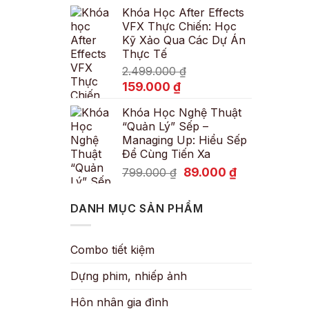
Khóa Học After Effects
là:
tại
VFX Thực Chiến: Học
600.000 ₫.
là:
Kỹ Xảo Qua Các Dự Án
89.000 ₫.
Thực Tế
2.499.000
₫
Giá
Giá
159.000
₫
gốc
hiện
Khóa Học Nghệ Thuật
là:
tại
“Quản Lý” Sếp –
2.499.000 ₫.
là:
Managing Up: Hiểu Sếp
159.000 ₫.
Để Cùng Tiến Xa
Giá
Giá
89.000
₫
799.000
₫
gốc
hiện
là:
tại
DANH MỤC SẢN PHẨM
799.000 ₫.
là:
89.000 ₫.
Combo tiết kiệm
Dựng phim, nhiếp ảnh
Hôn nhân gia đình