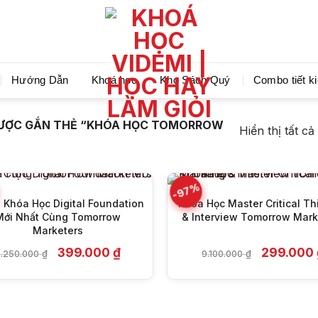
Videmi giúp bạn học tiết kiệm và tiến bộ hơn mỗi ng
Hướng Dẫn
Khoá học
Kho Sách Quý
Combo tiết k
+
+
ƯỢC GẮN THẺ “KHÓA HỌC TOMORROW
Hiển thị tất cả
-97%
 Khóa Học Digital Foundation
Khóa Học Master Critical Th
Mới Nhất Cùng Tomorrow
& Interview Tomorrow Mark
Marketers
Giá
Giá
Giá
399.000
₫
299.000
.250.000
₫
9.100.000
₫
gốc
hiện
gốc
là:
tại
là:
8.250.000 ₫.
là:
9.100.000 
399.000 ₫.