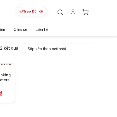
Trao Đổi KH
ày!
Chia sẻ khoá học giá rẻ cho những ai hạn hẹp v
iệm
Chia sẻ
Liên hệ
Đã
 2 kết quả
sắp
xếp
theo
mới
inking
eters
nhất
Giá
₫
hiện
tại
₫.
là:
299.000 ₫.