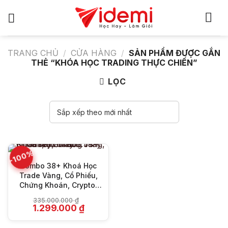
Bỏ
qua
nội
dung
TRANG CHỦ
/
CỬA HÀNG
/
SẢN PHẨM ĐƯỢC GẮN
THẺ “KHÓA HỌC TRADING THỰC CHIẾN”
LỌC
-100%
Combo 38+ Khoá Học
Trade Vàng, Cổ Phiếu,
Chứng Khoán, Crypto,
Coin… Hay Nhất Hiện
335.000.000
₫
Nay
Giá
Giá
1.299.000
₫
gốc
hiện
là:
tại