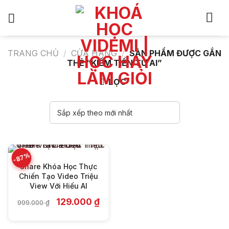
Bỏ
qua
nội
dung
TRANG CHỦ
/
CỬA HÀNG
/
SẢN PHẨM ĐƯỢC GẮN
THẺ “KIẾM TIỀN TỪ AI”
LỌC
-87%
Share Khóa Học Thực
Chiến Tạo Video Triệu
View Với Hiếu AI
Giá
Giá
129.000
₫
999.000
₫
gốc
hiện
là:
tại
999.000 ₫.
là: