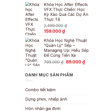
Khóa Học After Effects
là:
tại
VFX Thực Chiến: Học
600.000 ₫.
là:
Kỹ Xảo Qua Các Dự Án
89.000 ₫.
Thực Tế
2.499.000
₫
Giá
Giá
159.000
₫
gốc
hiện
Khóa Học Nghệ Thuật
là:
tại
“Quản Lý” Sếp –
2.499.000 ₫.
là:
Managing Up: Hiểu Sếp
159.000 ₫.
Để Cùng Tiến Xa
Giá
Giá
89.000
₫
799.000
₫
gốc
hiện
là:
tại
DANH MỤC SẢN PHẨM
799.000 ₫.
là:
89.000 ₫.
Combo tiết kiệm
Dựng phim, nhiếp ảnh
Hôn nhân gia đình