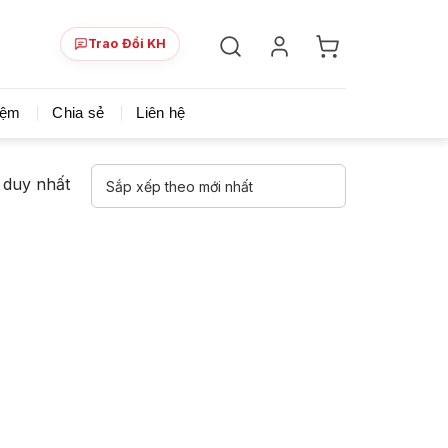
Trao Đổi KH
ày!
Chia sẻ khoá học giá rẻ cho những ai hạn hẹp v
iệm
Chia sẻ
Liên hệ
ả duy nhất