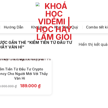
Videmi giúp bạn học tiết kiệm và tiến bộ hơn mỗi ng
Hướng Dẫn
Khoá học
Kho Sách Quý
Combo tiết k
+
ỢC GẮN THẺ “KIẾM TIỀN TỪ ĐẦU TƯ
Hiển thị kết qu
HẦY VĂN HỈ”
ếm Tiền Từ Đầu Tư Crypto
ency Cho Người Mới Với Thầy
Văn Hỉ
Giá
Giá
189.000
₫
8.900.000
₫
gốc
hiện
là:
tại
8.900.000 ₫.
là:
189.000 ₫.