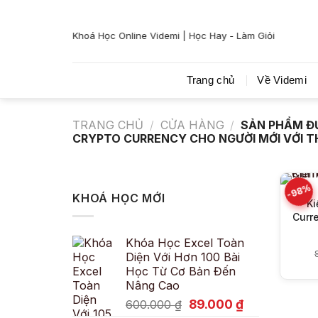
Bỏ
qua
Khoá Học Online Videmi | Học Hay - Làm Giỏi
nội
dung
Trang chủ
Về Videmi
TRANG CHỦ
/
CỬA HÀNG
/
SẢN PHẨM ĐƯ
CRYPTO CURRENCY CHO NGƯỜI MỚI VỚI T
-98%
KHOÁ HỌC MỚI
Ki
Curr
Khóa Học Excel Toàn
Diện Với Hơn 100 Bài
Học Từ Cơ Bản Đến
Nâng Cao
Giá
Giá
89.000
₫
600.000
₫
gốc
hiện