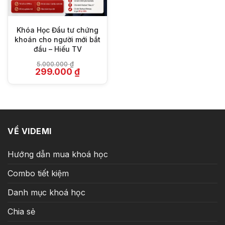
Khóa Học Đầu tư chứng
khoán cho người mới bắt
đầu – Hiếu TV
5.000.000
₫
Giá
Giá
299.000
₫
gốc
hiện
là:
tại
5.000.000 ₫.
là:
299.000 ₫.
VỀ VIDEMI
Hướng dẫn mua khoá học
Combo tiết kiệm
Danh mục khoá học
Chia sẻ