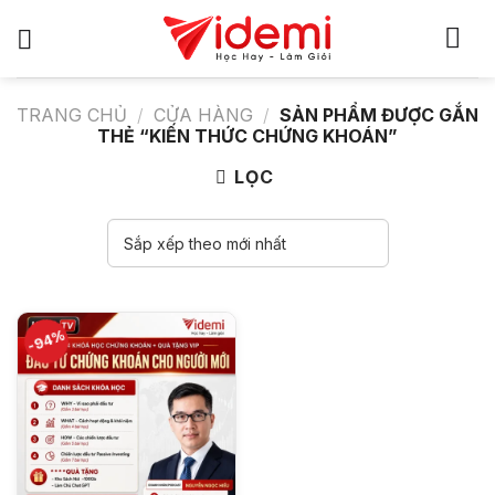
Bỏ
qua
nội
dung
TRANG CHỦ
/
CỬA HÀNG
/
SẢN PHẨM ĐƯỢC GẮN
THẺ “KIẾN THỨC CHỨNG KHOÁN”
LỌC
-94%