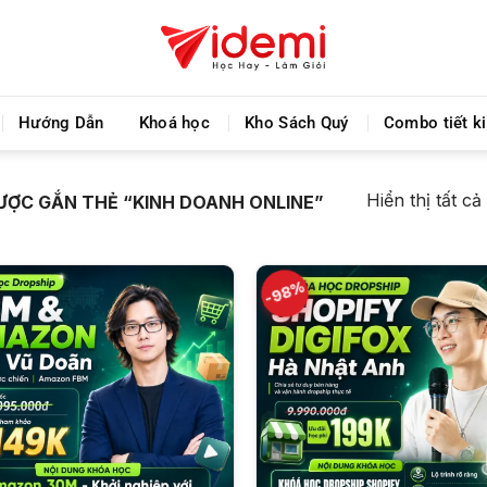
Videmi giúp bạn học tiết kiệm và tiến bộ hơn mỗi ng
Hướng Dẫn
Khoá học
Kho Sách Quý
Combo tiết k
Hiển thị tất cả
ỢC GẮN THẺ “KINH DOANH ONLINE”
-98%
+
+