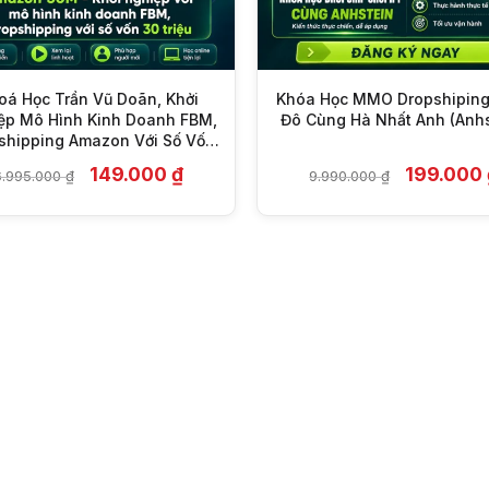
oá Học Trần Vũ Doãn, Khởi
Khóa Học MMO Dropshiping
ệp Mô Hình Kinh Doanh FBM,
Đô Cùng Hà Nhất Anh (Anhs
shipping Amazon Với Số Vốn
30 Triệu
Giá
Giá
Giá
149.000
₫
199.000
6.995.000
₫
9.990.000
₫
gốc
hiện
gốc
là:
tại
là:
6.995.000 ₫.
là:
9.990.000
149.000 ₫.