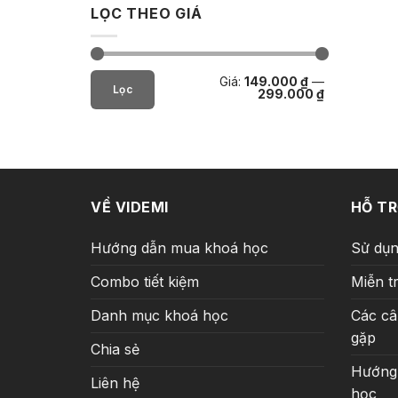
LỌC THEO GIÁ
Giá
Giá
Giá:
149.000 ₫
—
tối
tối
Lọc
299.000 ₫
thiểu
đa
VỀ VIDEMI
HỖ T
Hướng dẫn mua khoá học
Sử dụn
Combo tiết kiệm
Miễn t
Danh mục khoá học
Các câ
gặp
Chia sẻ
Hướng
Liên hệ
học