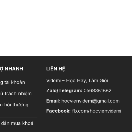
RỢ NHANH
LIÊN HỆ
Videmi – Học Hay, Làm Giỏi
g tài khoản
Zalo/Telegram:
0568381882
rừ trách nhiệm
Email:
hocvienvidemi@gmail.com
u hỏi thường
Facebook:
fb.com/hocvienvidemi
 dẫn mua khoá