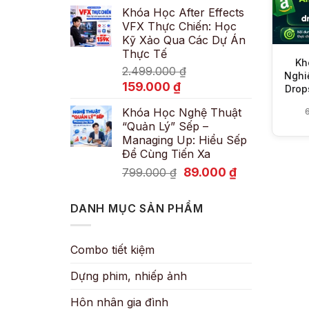
Khóa Học After Effects
là:
tại
VFX Thực Chiến: Học
600.000 ₫.
là:
Kỹ Xảo Qua Các Dự Án
89.000 ₫.
Thực Tế
Kh
2.499.000
₫
Nghi
Giá
Giá
159.000
₫
Drop
gốc
hiện
Khóa Học Nghệ Thuật
là:
tại
“Quản Lý” Sếp –
2.499.000 ₫.
là:
Managing Up: Hiểu Sếp
159.000 ₫.
Để Cùng Tiến Xa
Giá
Giá
89.000
₫
799.000
₫
gốc
hiện
là:
tại
DANH MỤC SẢN PHẨM
799.000 ₫.
là:
89.000 ₫.
Combo tiết kiệm
Dựng phim, nhiếp ảnh
Hôn nhân gia đình