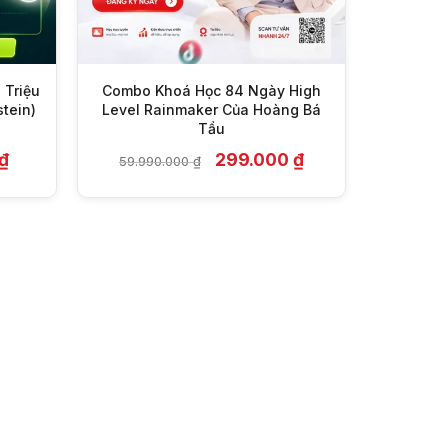
 Triệu
Combo Khoá Học 84 Ngày High
tein)
Level Rainmaker Của Hoàng Bá
Tầu
Giá
Giá
Giá
₫
299.000
₫
59.990.000
₫
hiện
gốc
hiện
tại
là:
tại
 ₫.
là:
59.990.000 ₫.
là:
199.000 ₫.
299.000 ₫.