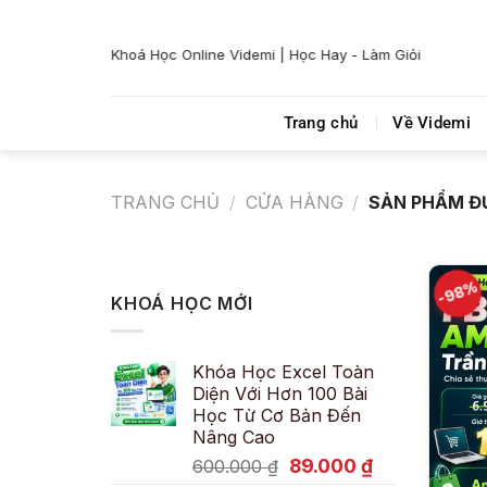
Bỏ
qua
Khoá Học Online Videmi | Học Hay - Làm Giỏi
nội
dung
Trang chủ
Về Videmi
TRANG CHỦ
/
CỬA HÀNG
/
SẢN PHẨM ĐƯ
-98%
KHOÁ HỌC MỚI
Khóa Học Excel Toàn
Diện Với Hơn 100 Bài
Học Từ Cơ Bản Đến
Nâng Cao
Giá
Giá
89.000
₫
600.000
₫
gốc
hiện