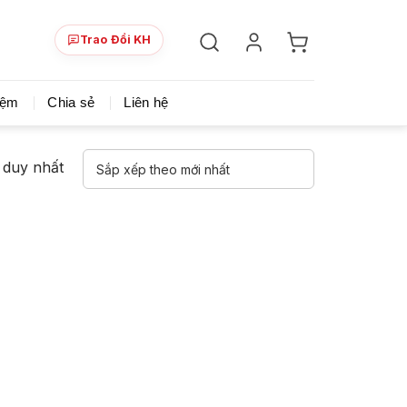
Trao Đổi KH
ày!
Chia sẻ khoá học giá rẻ cho những ai hạn hẹp v
iệm
Chia sẻ
Liên hệ
ả duy nhất