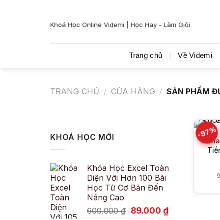
Bỏ
qua
Khoá Học Online Videmi | Học Hay - Làm Giỏi
nội
dung
Trang chủ
Về Videmi
TRANG CHỦ
/
CỬA HÀNG
/
SẢN PHẨM ĐƯ
-97%
KHOÁ HỌC MỚI
Sha
Tiề
Khóa Học Excel Toàn
9
Diện Với Hơn 100 Bài
Học Từ Cơ Bản Đến
Nâng Cao
Giá
Giá
89.000
₫
600.000
₫
gốc
hiện