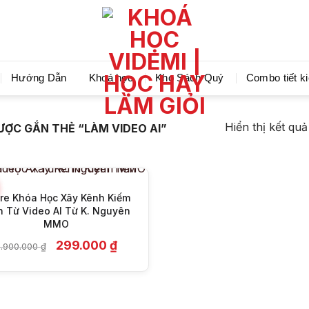
Videmi giúp bạn học tiết kiệm và tiến bộ hơn mỗi ng
Hướng Dẫn
Khoá học
Kho Sách Quý
Combo tiết k
+
Hiển thị kết qu
ỢC GẮN THẺ “LÀM VIDEO AI”
re Khóa Học Xây Kênh Kiếm
n Từ Video AI Từ K. Nguyên
MMO
Giá
Giá
299.000
₫
.900.000
₫
gốc
hiện
là:
tại
9.900.000 ₫.
là:
299.000 ₫.