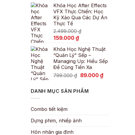
Khóa Học After Effects
là:
tại
VFX Thực Chiến: Học
600.000 ₫.
là:
Kỹ Xảo Qua Các Dự Án
89.000 ₫.
Thực Tế
2.499.000
₫
Giá
Giá
159.000
₫
gốc
hiện
Khóa Học Nghệ Thuật
là:
tại
“Quản Lý” Sếp –
2.499.000 ₫.
là:
Managing Up: Hiểu Sếp
159.000 ₫.
Để Cùng Tiến Xa
Giá
Giá
89.000
₫
799.000
₫
gốc
hiện
là:
tại
DANH MỤC SẢN PHẨM
799.000 ₫.
là:
89.000 ₫.
Combo tiết kiệm
Dựng phim, nhiếp ảnh
Hôn nhân gia đình