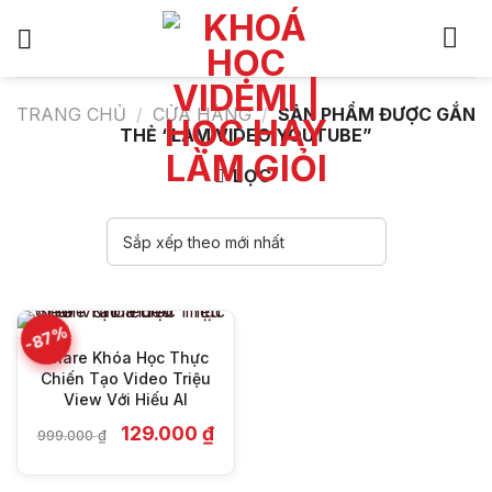
Bỏ
qua
nội
dung
TRANG CHỦ
/
CỬA HÀNG
/
SẢN PHẨM ĐƯỢC GẮN
THẺ “LÀM VIDEO YOUTUBE”
LỌC
-87%
Share Khóa Học Thực
Chiến Tạo Video Triệu
View Với Hiếu AI
Giá
Giá
129.000
₫
999.000
₫
gốc
hiện
là:
tại
999.000 ₫.
là: