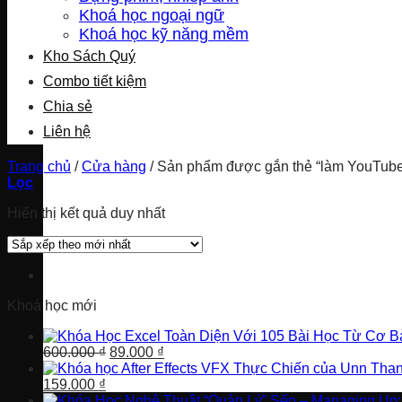
Khoá học ngoại ngữ
Khoá học kỹ năng mềm
Kho Sách Quý
Combo tiết kiệm
Chia sẻ
Liên hệ
Trang chủ
/
Cửa hàng
/
Sản phẩm được gắn thẻ “làm YouTube
Lọc
Hiển thị kết quả duy nhất
Khoá học mới
Giá
Giá
600.000
₫
89.000
₫
gốc
hiện
Giá
Giá
là:
tại
159.000
₫
gốc
hiện
600.000 ₫.
là: