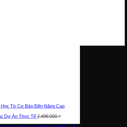
i Học Từ Cơ Bản Đến Nâng Cao
Các Dự Án Thực Tế
2.499.000
₫
Sếp – Managing Up: Hiểu Sếp Để Cùng