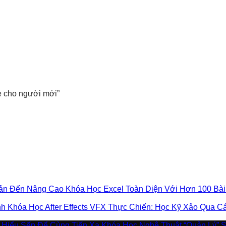
 cho người mới”
Khóa Học Excel Toàn Diện Với Hơn 100 Bà
Khóa Học After Effects VFX Thực Chiến: Học Kỹ Xảo Qua 
Khóa Học Nghệ Thuật “Quản Lý” 