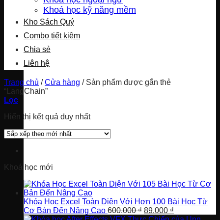
Khoá học kỹ năng mềm
Kho Sách Quý
Combo tiết kiệm
Chia sẻ
Liên hệ
Trang chủ
/
Cửa hàng
/
Sản phẩm được gắn thẻ
“LangChain”
Lọc
Hiển thị kết quả duy nhất
Khoá học mới
Khóa Học Excel Toàn Diện Với Hơn 100 Bài Học Từ
Giá
Giá
Cơ Bản Đến Nâng Cao
600.000
₫
89.000
₫
gốc
hiện