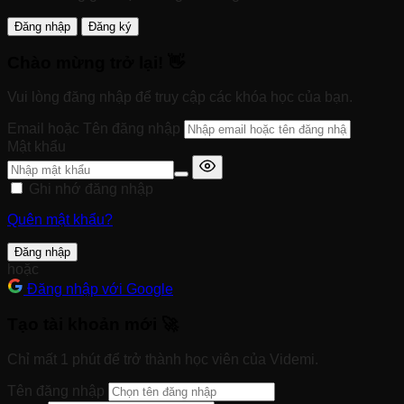
Đăng nhập
Đăng ký
Chào mừng trở lại! 👋
Vui lòng đăng nhập để truy cập các khóa học của bạn.
Email hoặc Tên đăng nhập
Mật khẩu
Ghi nhớ đăng nhập
Quên mật khẩu?
Đăng nhập
hoặc
Đăng nhập với Google
Tạo tài khoản mới 🚀
Chỉ mất 1 phút để trở thành học viên của Videmi.
Tên đăng nhập