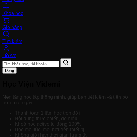
Khóa học
Giỏ hàng
Tìm kiếm
Hồ sơ
Đóng
Học Viện Videmi
Nền tảng học tập thông minh, giúp bạn tiết kiệm và tiến bộ
hơn mỗi ngày.
Thanh toán 1 lần, học trọn đời
Nội dung thực chiến, dễ hiểu
Khoá học active tự động 100%
Học mọi lúc, mọi nơi trên thiết bị
Không giới hạn thời gian lưu giữ.