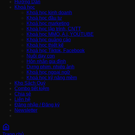
Hướng Dẫn
Khoá học
Khoá học kinh doanh
Khoá học đầu tư
Khoá học marketing
Khoá học lập trình, CNTT
Khoá học MMO, A.I, YOUTUBE
Khoá học quảng cáo
Khoá học thiết kế
Khoá học Tiktok, Facebook
Nuôi dạy con
Hôn nhân gia đình
Dựng phim, nhiếp ảnh
Khoá học ngoại ngữ
Khoá học kỹ năng mềm
Kho Sách Quý
Combo tiết kiệm
Chia sẻ
Liên hệ
Đăng nhập / Đăng ký
Newsletter
Trang chủ