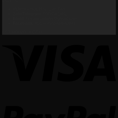
LIÊN HỆ
Videmi – Học Hay, Làm Giỏi
Zalo/Telegram:
0568381882
Email:
hocvienvidemi@gmail.com
Facebook:
fb.com/hocvienvidemi
KẾT NỐI VỚI VIDEMI