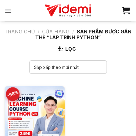
Bỏ
qua
nội
dung
TRANG CHỦ
/
CỬA HÀNG
/
SẢN PHẨM ĐƯỢC GẮN
THẺ “LẬP TRÌNH PYTHON”
LỌC
-98%