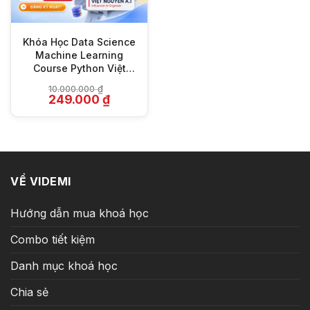
Khóa Học Data Science
Machine Learning
Course Python Việt
Nguyễn AI
10.000.000
₫
Giá
Giá
249.000
₫
gốc
hiện
là:
tại
10.000.000 ₫.
là:
249.000 ₫.
VỀ VIDEMI
Hướng dẫn mua khoá học
Combo tiết kiệm
Danh mục khoá học
Chia sẻ