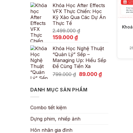
Khóa Học After Effects
là:
tại
VFX Thực Chiến: Học
600.000 ₫.
là:
Kỹ Xảo Qua Các Dự Án
89.000 ₫.
Thực Tế
Khoá 
2.499.000
₫
Giá
Giá
159.000
₫
gốc
hiện
Khóa Học Nghệ Thuật
2
là:
tại
“Quản Lý” Sếp –
2.499.000 ₫.
là:
Managing Up: Hiểu Sếp
159.000 ₫.
Để Cùng Tiến Xa
Giá
Giá
89.000
₫
799.000
₫
gốc
hiện
là:
tại
DANH MỤC SẢN PHẨM
799.000 ₫.
là:
89.000 ₫.
Combo tiết kiệm
Dựng phim, nhiếp ảnh
Hôn nhân gia đình