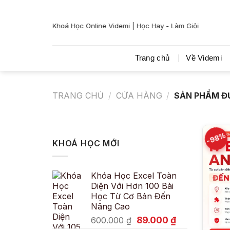
Bỏ
qua
Khoá Học Online Videmi | Học Hay - Làm Giỏi
nội
dung
Trang chủ
Về Videmi
TRANG CHỦ
/
CỬA HÀNG
/
SẢN PHẨM ĐƯ
-98%
KHOÁ HỌC MỚI
Khóa Học Excel Toàn
Diện Với Hơn 100 Bài
Học Từ Cơ Bản Đến
Nâng Cao
Giá
Giá
89.000
₫
600.000
₫
gốc
hiện