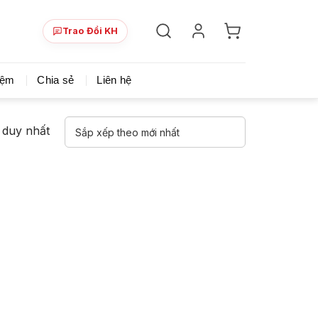
Trao Đổi KH
ày!
Chia sẻ khoá học giá rẻ cho những ai hạn hẹp v
iệm
Chia sẻ
Liên hệ
ả duy nhất