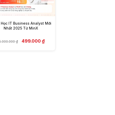
Học IT Business Analyst Mới
Nhất 2025 Từ MinX
Giá
Giá
499.000
₫
5.000.000
₫
gốc
hiện
là:
tại
25.000.000 ₫.
là:
499.000 ₫.