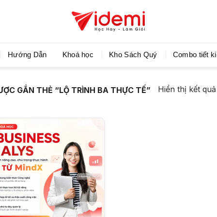
Videmi giúp bạn học tiết kiệm và tiến bộ hơn mỗi ng
Hướng Dẫn
Khoá học
Kho Sách Quý
Combo tiết k
Hiển thị kết qu
ỢC GẮN THẺ “LỘ TRÌNH BA THỰC TẾ”
+