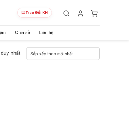
Trao Đổi KH
ày!
Chia sẻ khoá học giá rẻ cho những ai hạn hẹp v
iệm
Chia sẻ
Liên hệ
ả duy nhất