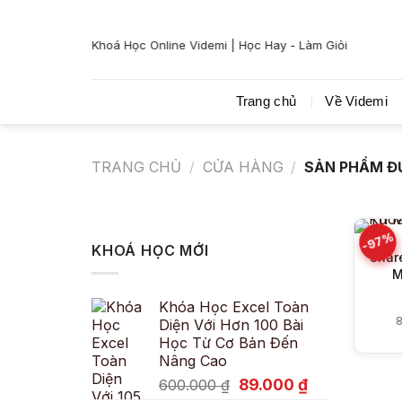
Bỏ
qua
Khoá Học Online Videmi | Học Hay - Làm Giỏi
nội
dung
Trang chủ
Về Videmi
TRANG CHỦ
/
CỬA HÀNG
/
SẢN PHẨM ĐƯ
-97%
KHOÁ HỌC MỚI
Shar
M
Khóa Học Excel Toàn
Diện Với Hơn 100 Bài
Học Từ Cơ Bản Đến
Nâng Cao
Giá
Giá
89.000
₫
600.000
₫
gốc
hiện