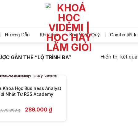
Videmi giúp bạn học tiết kiệm và tiến bộ hơn mỗi ng
Hướng Dẫn
Khoá học
Kho Sách Quý
Combo tiết k
+
Hiển thị kết qu
ỢC GẮN THẺ “LỘ TRÌNH BA”
e Khóa Học Business Analyst
ới Nhất Từ R2S Academy
Giá
Giá
289.000
₫
8.970.000
₫
gốc
hiện
là:
tại
8.970.000 ₫.
là:
289.000 ₫.