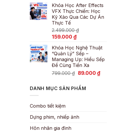
Khóa Học After Effects
là:
tại
VFX Thực Chiến: Học
600.000 ₫.
là:
Kỹ Xảo Qua Các Dự Án
89.000 ₫.
Thực Tế
2.499.000
₫
Giá
Giá
159.000
₫
gốc
hiện
Khóa Học Nghệ Thuật
là:
tại
“Quản Lý” Sếp –
2.499.000 ₫.
là:
Managing Up: Hiểu Sếp
159.000 ₫.
Để Cùng Tiến Xa
Giá
Giá
89.000
₫
799.000
₫
gốc
hiện
là:
tại
DANH MỤC SẢN PHẨM
799.000 ₫.
là:
89.000 ₫.
Combo tiết kiệm
Dựng phim, nhiếp ảnh
Hôn nhân gia đình