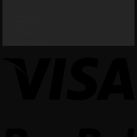
LIÊN HỆ
Videmi – Học Hay, Làm Giỏi
Zalo/Telegram:
0568381882
Email:
hocvienvidemi@gmail.com
Facebook:
fb.com/hocvienvidemi
KẾT NỐI VỚI VIDEMI