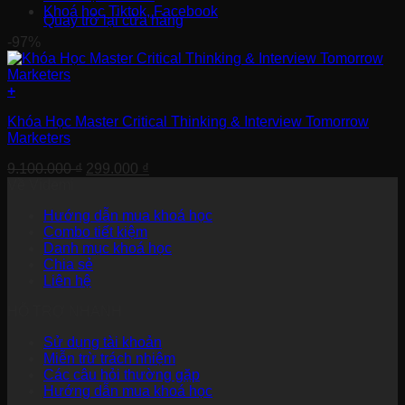
Khoá học Tiktok, Facebook
Quay trở lại cửa hàng
-97%
+
Khóa Học Master Critical Thinking & Interview Tomorrow
Marketers
Giá
Giá
9.100.000
₫
299.000
₫
gốc
hiện
Về Videmi
là:
tại
Hướng dẫn mua khoá học
9.100.000 ₫.
là:
Combo tiết kiệm
299.000 ₫.
Danh mục khoá học
Chia sẻ
Liên hệ
HỖ TRỢ NHANH
Sử dụng tài khoản
Miễn trừ trách nhiệm
Các câu hỏi thường gặp
Hướng dẫn mua khoá học