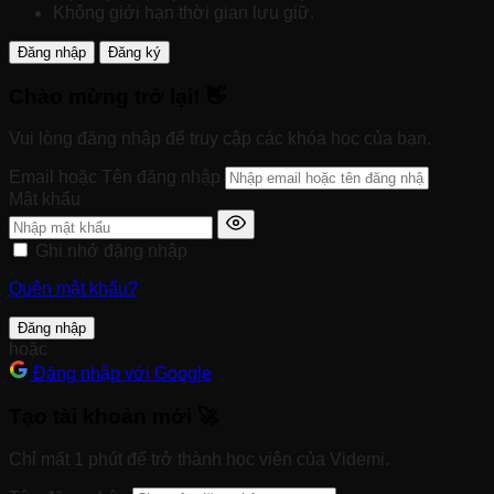
Không giới hạn thời gian lưu giữ.
Đăng nhập
Đăng ký
Chào mừng trở lại! 👋
Vui lòng đăng nhập để truy cập các khóa học của bạn.
Email hoặc Tên đăng nhập
Mật khẩu
Ghi nhớ đăng nhập
Quên mật khẩu?
Đăng nhập
hoặc
Đăng nhập với Google
Tạo tài khoản mới 🚀
Chỉ mất 1 phút để trở thành học viên của Videmi.