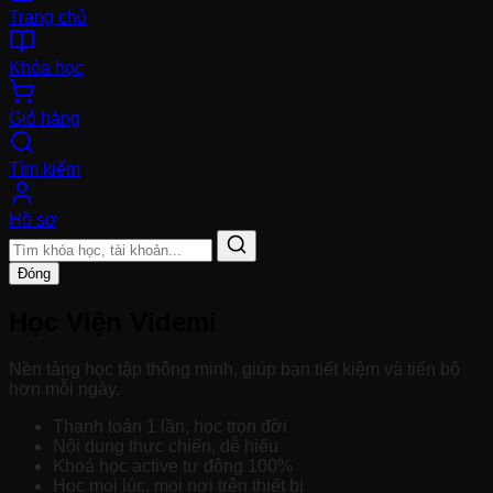
Trang chủ
Khóa học
Giỏ hàng
Tìm kiếm
Hồ sơ
Đóng
Học Viện Videmi
Nền tảng học tập thông minh, giúp bạn tiết kiệm và tiến bộ
hơn mỗi ngày.
Thanh toán 1 lần, học trọn đời
Nội dung thực chiến, dễ hiểu
Khoá học active tự động 100%
Học mọi lúc, mọi nơi trên thiết bị