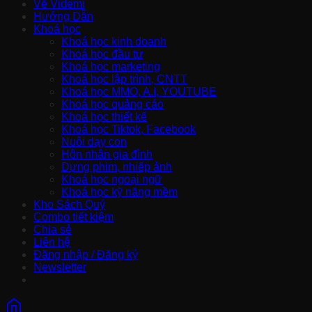
Về Videmi
Hướng Dẫn
Khoá học
Khoá học kinh doanh
Khoá học đầu tư
Khoá học marketing
Khoá học lập trình, CNTT
Khoá học MMO, A.I, YOUTUBE
Khoá học quảng cáo
Khoá học thiết kế
Khoá học Tiktok, Facebook
Nuôi dạy con
Hôn nhân gia đình
Dựng phim, nhiếp ảnh
Khoá học ngoại ngữ
Khoá học kỹ năng mềm
Kho Sách Quý
Combo tiết kiệm
Chia sẻ
Liên hệ
Đăng nhập / Đăng ký
Newsletter