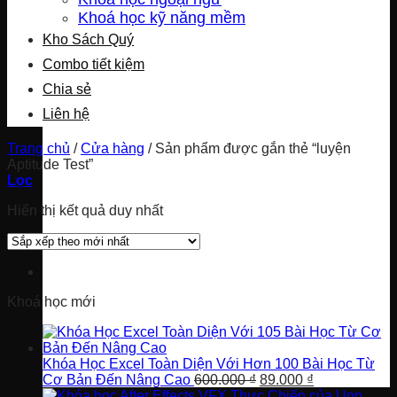
Khoá học kỹ năng mềm
Kho Sách Quý
Combo tiết kiệm
Chia sẻ
Liên hệ
Trang chủ
/
Cửa hàng
/
Sản phẩm được gắn thẻ “luyện
Aptitude Test”
Lọc
Hiển thị kết quả duy nhất
Khoá học mới
Khóa Học Excel Toàn Diện Với Hơn 100 Bài Học Từ
Giá
Giá
Cơ Bản Đến Nâng Cao
600.000
₫
89.000
₫
gốc
hiện