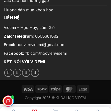
Các câu hỏi thường gặp
Hướng dẫn mua khoá học
LIÊN HỆ
Videmi – Học Hay, Làm Giỏi
Zalo/Telegram:
0568381882
Email:
hocvienvidemi@gmail.com
Facebook:
fb.com/hocvienvidemi
KẾT NỐI VỚI VIDEMI
Copyright 2025 © KHOÁ HỌC VIDEMI