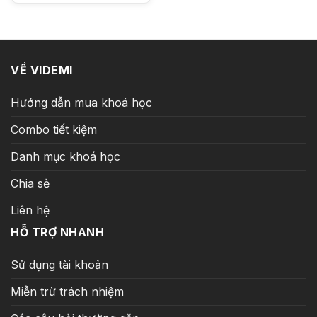
là:
tại
19.990.000 ₫.
là:
199.000 ₫.
VỀ VIDEMI
Hướng dẫn mua khoá học
Combo tiết kiệm
Danh mục khoá học
Chia sẻ
Liên hệ
HỖ TRỢ NHANH
Sử dụng tài khoản
Miễn trừ trách nhiệm