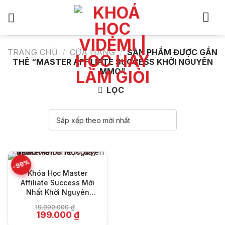
Bỏ
qua
nội
dung
TRANG CHỦ
/
CỬA HÀNG
/
SẢN PHẨM ĐƯỢC GẮN
THẺ “MASTER AFFILIATE SUCCESS KHỞI NGUYÊN
MMO”
LỌC
-99%
Khóa Học Master
Affiliate Success Mới
Nhất Khởi Nguyên
MMMO
19.990.000
₫
Giá
Giá
199.000
₫
gốc
hiện