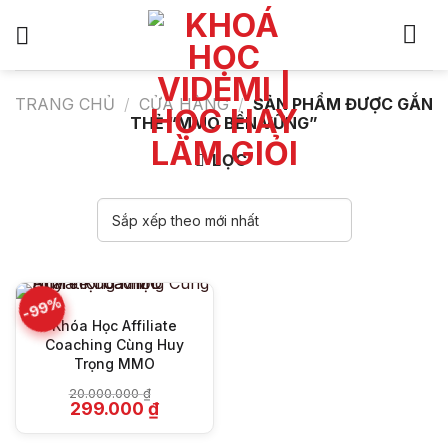
Bỏ
qua
nội
dung
TRANG CHỦ
/
CỬA HÀNG
/
SẢN PHẨM ĐƯỢC GẮN
THẺ “MMO BỀN VỮNG”
LỌC
-99%
Khóa Học Affiliate
Coaching Cùng Huy
Trọng MMO
20.000.000
₫
Giá
Giá
299.000
₫
gốc
hiện
là:
tại