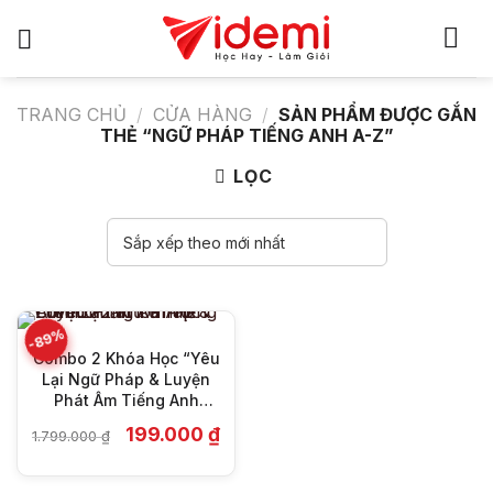
Bỏ
qua
nội
dung
TRANG CHỦ
/
CỬA HÀNG
/
SẢN PHẨM ĐƯỢC GẮN
THẺ “NGỮ PHÁP TIẾNG ANH A-Z”
LỌC
-89%
Combo 2 Khóa Học “Yêu
Lại Ngữ Pháp & Luyện
Phát Âm Tiếng Anh
Chuẩn Từ A-Z”
Giá
Giá
199.000
₫
1.799.000
₫
gốc
hiện
là:
tại
1.799.000 ₫.
là: