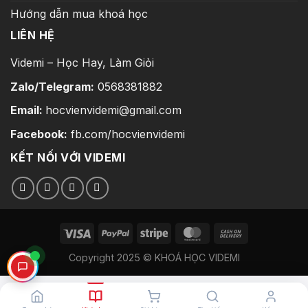
Hướng dẫn mua khoá học
LIÊN HỆ
Videmi – Học Hay, Làm Giỏi
Zalo/Telegram:
0568381882
Email:
hocvienvidemi@gmail.com
Facebook:
fb.com/hocvienvidemi
KẾT NỐI VỚI VIDEMI
Copyright 2025 © KHOÁ HỌC VIDEMI