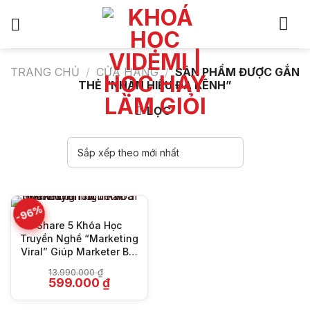
Bỏ
qua
nội
dung
TRANG CHỦ
/
CỬA HÀNG
/
SẢN PHẨM ĐƯỢC GẮN
THẺ “NHÂN HIỆU ĐA KÊNH”
LỌC
-96%
Share 5 Khóa Học
Truyền Nghề “Marketing
Viral” Giúp Marketer Bứt
Phá Dẫn Đầu
13.990.000
₫
Giá
Giá
599.000
₫
gốc
hiện
là:
tại