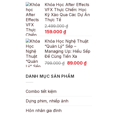
Khóa Học After Effects
là:
tại
VFX Thực Chiến: Học
600.000 ₫.
là:
Kỹ Xảo Qua Các Dự Án
89.000 ₫.
Thực Tế
2.499.000
₫
Giá
Giá
159.000
₫
gốc
hiện
Khóa Học Nghệ Thuật
là:
tại
“Quản Lý” Sếp –
2.499.000 ₫.
là:
Managing Up: Hiểu Sếp
159.000 ₫.
Để Cùng Tiến Xa
Giá
Giá
89.000
₫
799.000
₫
gốc
hiện
là:
tại
DANH MỤC SẢN PHẨM
799.000 ₫.
là:
89.000 ₫.
Combo tiết kiệm
Dựng phim, nhiếp ảnh
Hôn nhân gia đình