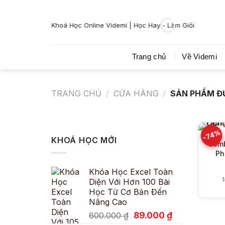
Bỏ
qua
Khoá Học Online Videmi | Học Hay - Làm Giỏi
nội
dung
Trang chủ
Về Videmi
TRANG CHỦ
/
CỬA HÀNG
/
SẢN PHẨM ĐƯ
-74%
KHOÁ HỌC MỚI
Comb
Ph
Khóa Học Excel Toàn
Diện Với Hơn 100 Bài
Học Từ Cơ Bản Đến
Nâng Cao
Giá
Giá
89.000
₫
600.000
₫
gốc
hiện