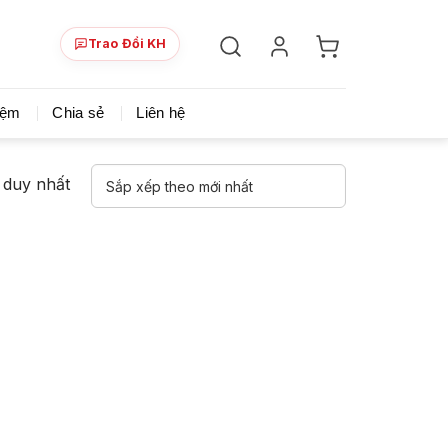
Trao Đổi KH
ày!
Chia sẻ khoá học giá rẻ cho những ai hạn hẹp v
iệm
Chia sẻ
Liên hệ
ả duy nhất