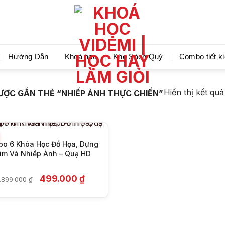
Videmi giúp bạn học tiết kiệm và tiến bộ hơn mỗi ng
Hướng Dẫn
Khoá học
Kho Sách Quý
Combo tiết k
+
Hiển thị kết qu
ỢC GẮN THẺ “NHIẾP ẢNH THỰC CHIẾN”
o 6 Khóa Học Đồ Họa, Dựng
im Và Nhiếp Ảnh – Quạ HD
Giá
Giá
499.000
₫
1.899.000
₫
gốc
hiện
là:
tại
1.899.000 ₫.
là:
499.000 ₫.