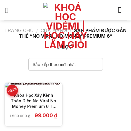
Bỏ
qua
nội
dung
TRANG CHỦ
/
CỬA HÀNG
/
SẢN PHẨM ĐƯỢC GẮN
THẺ “NO VIRAL NO MONEY PREMIUM 6”
LỌC
-93%
Khóa Học Xây Kênh
Toàn Diện No Viral No
Money Premium 6 Từ
Nghề Content
Giá
Giá
99.000
₫
1.500.000
₫
gốc
hiện
là:
tại
1.500.000 ₫.
là: