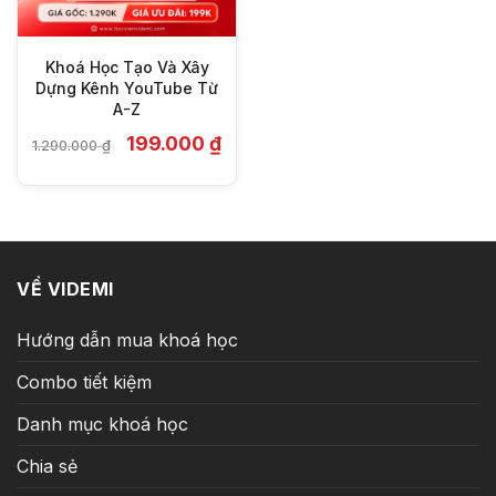
Khoá Học Tạo Và Xây
Dựng Kênh YouTube Từ
A-Z
Giá
Giá
199.000
₫
1.290.000
₫
gốc
hiện
là:
tại
1.290.000 ₫.
là:
199.000 ₫.
VỀ VIDEMI
Hướng dẫn mua khoá học
Combo tiết kiệm
Danh mục khoá học
Chia sẻ