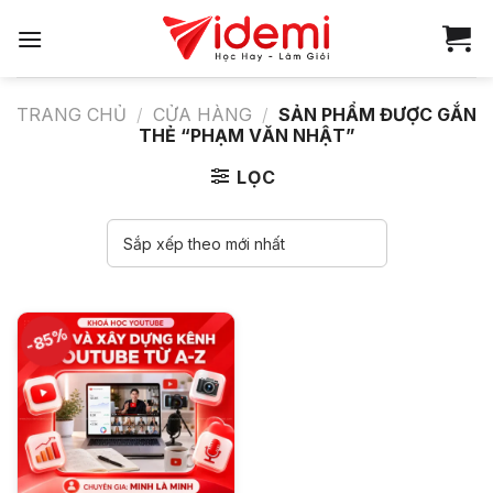
Bỏ
qua
nội
dung
TRANG CHỦ
/
CỬA HÀNG
/
SẢN PHẨM ĐƯỢC GẮN
THẺ “PHẠM VĂN NHẬT”
LỌC
-85%